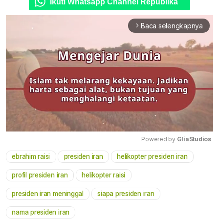
Ikuti Whatsapp Channel Republika
Baca selengkapnya
arrow_forward_ios
Powered by 
GliaStudios
ebrahim raisi
presiden iran
helikopter presiden iran
Mute
profil presiden iran
helikopter raisi
presiden iran meninggal
siapa presiden iran
nama presiden iran