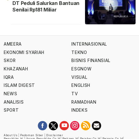
DT Peduli Salurkan Bantuan
Senilai Rp181 Miliar
AMEERA
INTERNASIONAL
EKONOMI SYARIAH
TEKNO
SKOR
BISNIS FINANSIAL
KHAZANAH
ESGNOW
IQRA
VISUAL
ISLAM DIGEST
ENGLISH
NEWS
TV
ANALISIS
RAMADHAN
SPORT
INDEKS
About Us
|
Pedoman Siber
|
Disclaimer
Republika.id
|
Ihram.republika.co.id
|
Retizen.id
|
Rejabar.co.id
|
Rejogja.co.id
|