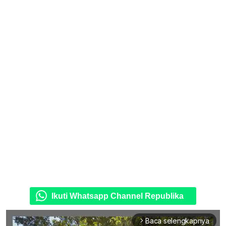
Ikuti Whatsapp Channel Republika
Baca selengkapnya
arrow_forward_ios