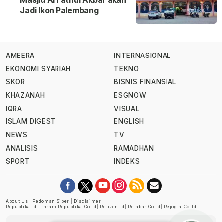
Masjid Al Fathul Akbar akan
Jadi Ikon Palembang
AMEERA
INTERNASIONAL
EKONOMI SYARIAH
TEKNO
SKOR
BISNIS FINANSIAL
KHAZANAH
ESGNOW
IQRA
VISUAL
ISLAM DIGEST
ENGLISH
NEWS
TV
ANALISIS
RAMADHAN
SPORT
INDEKS
About Us
|
Pedoman Siber
|
Disclaimer
Republika.id
|
Ihram.republika.co.id
|
Retizen.id
|
Rejabar.co.id
|
Rejogja.co.id
|