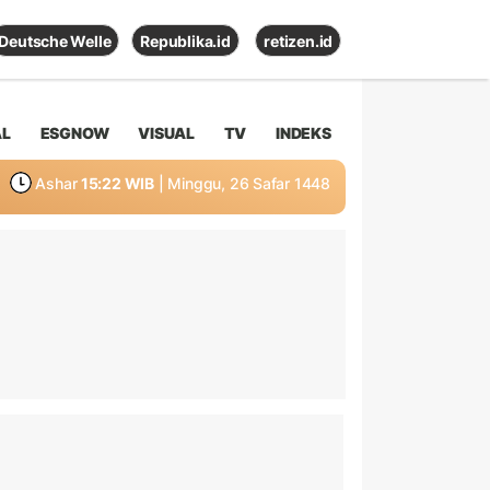
Deutsche Welle
Republika.id
retizen.id
AL
ESGNOW
VISUAL
TV
INDEKS
Ashar
15:22 WIB
| Minggu, 26 Safar 1448