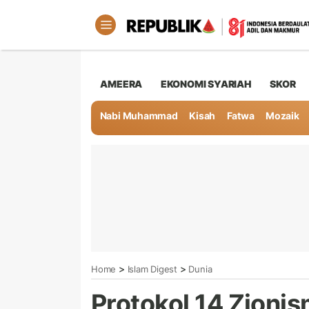
AMEERA
EKONOMI SYARIAH
SKOR
Nabi Muhammad
Kisah
Fatwa
Mozaik
>
>
Home
Islam Digest
Dunia
Protokol 14 Zioni