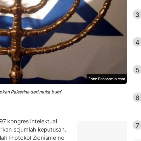
3
4
5
Foto: Panoramio.com
yapkan Palestina dari muka bumi
6
 kongres intelektual
7
hirkan sejumlah keputusan.
lah Protokol Zionisme no