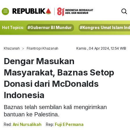
Hot Topics:
#Gubernur BI Mundur
#Kongres Umat Islam In
Khazanah
Filantropi Khazanah
Kamis , 04 Apr 2024, 12:54 WIB
Dengar Masukan
Masyarakat, Baznas Setop
Donasi dari McDonalds
Indonesia
Baznas telah sembilan kali mengirimkan
bantuan ke Palestina.
Red:
Ani Nursalikah
Rep:
Fuji E Permana