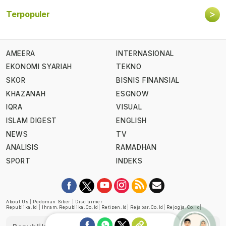
>
Terpopuler
AMEERA
INTERNASIONAL
EKONOMI SYARIAH
TEKNO
SKOR
BISNIS FINANSIAL
KHAZANAH
ESGNOW
IQRA
VISUAL
ISLAM DIGEST
ENGLISH
NEWS
TV
ANALISIS
RAMADHAN
SPORT
INDEKS
About Us
|
Pedoman Siber
|
Disclaimer
Republika.id
|
Ihram.republika.co.id
|
Retizen.id
|
Rejabar.co.id
|
Rejogja.co.id
|