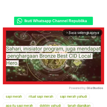
Ikuti Whatsapp Channel Republika
Baca selengkapnya
arrow_forward_ios
Powered by 
GliaStudios
sapi merah
ritual sapi merah
sapi merah yahudi
Mute
apa itu sapi merah
doktrin yahudi
tanah dijanjikan