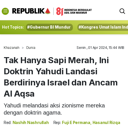
Hot Topics:
#Gubernur BI Mundur
#Kongres Umat Islam In
Khazanah
Dunia
Senin , 01 Apr 2024, 15:44 WIB
Tak Hanya Sapi Merah, Ini
Doktrin Yahudi Landasi
Berdirinya Israel dan Ancam
Al Aqsa
Yahudi melandasi aksi zionisme mereka
dengan doktrin agama.
Red:
Nashih Nashrullah
Rep:
Fuji E Permana, Hasanul Rizqa