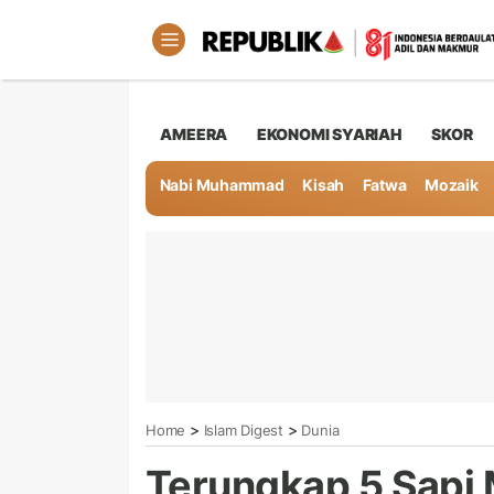
AMEERA
EKONOMI SYARIAH
SKOR
Nabi Muhammad
Kisah
Fatwa
Mozaik
>
>
Home
Islam Digest
Dunia
Terungkap 5 Sapi