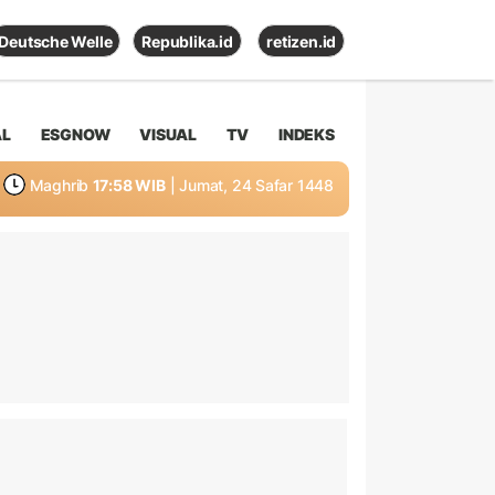
Deutsche Welle
Republika.id
retizen.id
AL
ESGNOW
VISUAL
TV
INDEKS
Maghrib
17:58 WIB
| Jumat, 24 Safar 1448