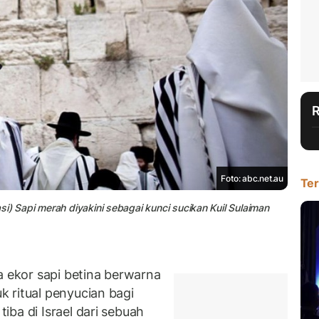
Foto: abc.net.au
Ter
i) Sapi merah diyakini sebagai kunci sucikan Kuil Sulaiman
ekor sapi betina berwarna
 ritual penyucian bagi
ba di Israel dari sebuah