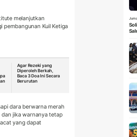
titute melanjutkan
Juma
Sol
gi pembangunan Kuil Ketiga
Sal
h
Agar Rezeki yang
Diperoleh Berkah,
apa
Baca 3 Doa Ini Secara
kan
Berurutan
sapi dara berwarna merah
 dan jika warnanya tetap
cacat yang dapat