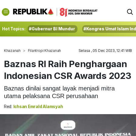
Hot Topics:
#Gubernur BI Mundur
#Kongres Umat Islam In
Khazanah
Filantropi Khazanah
Selasa , 05 Dec 2023, 12:41 WIB
Baznas RI Raih Penghargaan
Indonesian CSR Awards 2023
Baznas dinilai sangat layak menjadi mitra
utama pelaksana CSR perusahaan
Red:
Ichsan Emrald Alamsyah