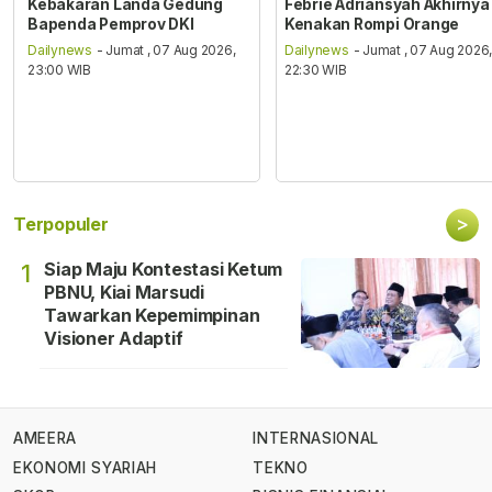
Kebakaran Landa Gedung
Febrie Adriansyah Akhirnya
Bapenda Pemprov DKI
Kenakan Rompi Orange
Dailynews
- Jumat , 07 Aug 2026,
Dailynews
- Jumat , 07 Aug 2026
23:00 WIB
22:30 WIB
>
Terpopuler
Siap Maju Kontestasi Ketum
1
PBNU, Kiai Marsudi
Tawarkan Kepemimpinan
Visioner Adaptif
AMEERA
INTERNASIONAL
EKONOMI SYARIAH
TEKNO