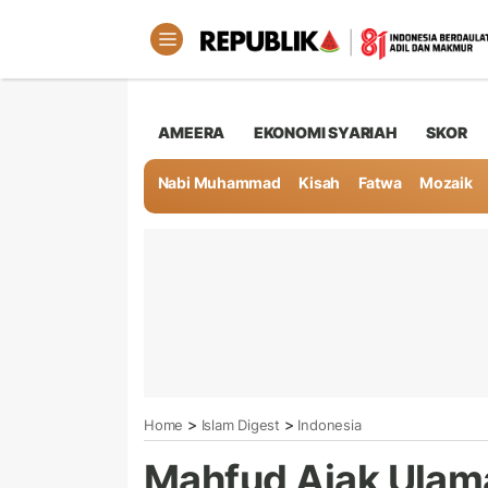
AMEERA
EKONOMI SYARIAH
SKOR
Nabi Muhammad
Kisah
Fatwa
Mozaik
>
>
Home
Islam Digest
Indonesia
Mahfud Ajak Ulam