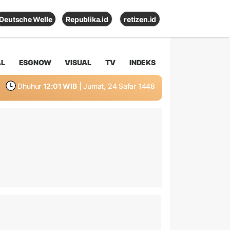
Deutsche Welle
Republika.id
retizen.id
AL
ESGNOW
VISUAL
TV
INDEKS
Dhuhur
12:01 WIB
| Jumat, 24 Safar 1448