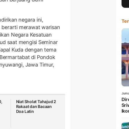
dirikan negara ini,
Ter
 berarti merawat warisan
irikan Negara Kesatuan
fud saat mengisi Seminar
Tapal Kuda dengan tema
Bermartabat di Pondok
nyuwangi, Jawa Timur,
Juma
Dir
0,
Niat Sholat Tahajud 2
Sri
Rakaat dan Bacaan
Iko
Doa Latin