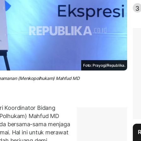
3
Foto: Prayogi/Republika.
an Keamanan (Menkopolhukam) Mahfud MD
i Koordinator Bidang
 Polhukam) Mahfud MD
Kuda bersama-sama menjaga
ai. Hal ini untuk merawat
udah berjuang demi