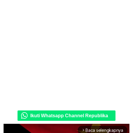
Ikuti Whatsapp Channel Republika
Baca selengkapnya
arrow_forward_ios