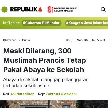
Hot Topics:
#Gubernur BI Mundur
#Kongres Umat Islam In
Khazanah
Dunia
Rabu , 06 Sep 2023, 14:35 WIB
Meski Dilarang, 300
Muslimah Prancis Tetap
Pakai Abaya ke Sekolah
Abaya di sekolah dianggap pelanggaran
terhadap sekulerisme.
Red:
Ani Nursalikah
Rep:
Zahrotul Oktaviani