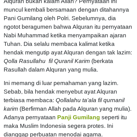
Alquran bukan kalam Allah? Pernyataan ini
muncul kembali bersamaan dengan ditahannya
Pani Gumilang oleh Polri. Sebelumnya, dia
ngotot beragumen bahwa Alquran itu pernyataan
Nabi Muhammad ketika menyampaikan ajaran
Tuhan. Dia selalu membaca kalimat ketika
hendak mengutip ayat Alquran dengan tak lazim:
Qolla Rasullahu fil Quranil Karim
(berkata
Rasullah dalam Alquran yang mulia.
Ini memang di luar pemahaman yang lazim.
Sebab, bila hendak menyebut ayat Alquran
terbiasa membaca:
Qollalahu ta'ala fil qurnanil
karim
(Berfirman Allah pada Alquran yang mulia).
Adanya pernyataan
Panji Gumilang
seperti itu
maka Muslim Indonesia segera protes. Ini
dianggap perbuatan menodai agama.