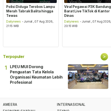
Polisi Diduga Terobos Lampu
Viral Pegawai P3K Bandung
Merah Tabrak Balita hingga
Barat Live TikTok di Kantor
Tewas
Dinas
Dailynews
- Jumat , 07 Aug 2026,
Dailynews
- Jumat , 07 Aug 2026
21:15 WIB
20:15 WIB
>
Terpopuler
LPEU MUI Dorong
1
Penguatan Tata Kelola
Organisasi Keumatan Lebih
Profesional
AMEERA
INTERNASIONAL