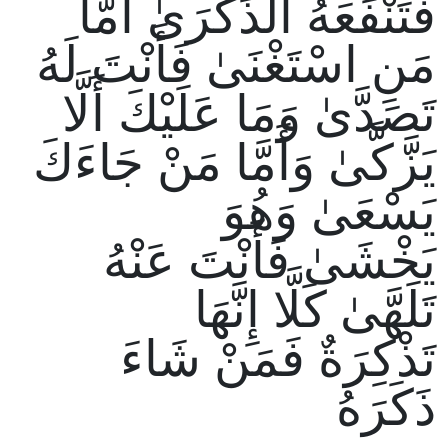
فَتَنْفَعَهُ الذِّكْرَىٰ أَمَّا
مَنِ اسْتَغْنَىٰ فَأَنْتَ لَهُ
تَصَدَّىٰ وَمَا عَلَيْكَ أَلَّا
يَزَّكَّىٰ وَأَمَّا مَنْ جَاءَكَ
يَسْعَىٰ وَهُوَ
يَخْشَىٰ فَأَنْتَ عَنْهُ
تَلَهَّىٰ كَلَّا إِنَّهَا
تَذْكِرَةٌ فَمَنْ شَاءَ
ذَكَرَهُ