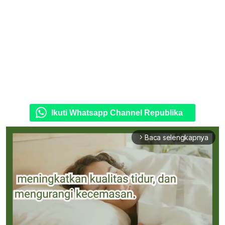
Ikuti Whatsapp Channel Republika
Baca selengkapnya
arrow_forward_ios