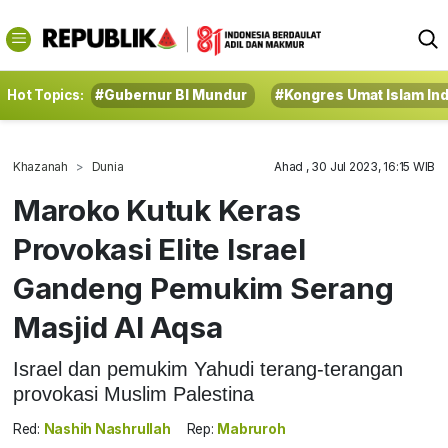
Hot Topics:
#Gubernur BI Mundur
#Kongres Umat Islam In
Khazanah
Dunia
Ahad , 30 Jul 2023, 16:15 WIB
Maroko Kutuk Keras
Provokasi Elite Israel
Gandeng Pemukim Serang
Masjid Al Aqsa
Israel dan pemukim Yahudi terang-terangan
provokasi Muslim Palestina
Red:
Nashih Nashrullah
Rep:
Mabruroh