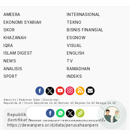
AMEERA
INTERNASIONAL
EKONOMI SYARIAH
TEKNO
SKOR
BISNIS FINANSIAL
KHAZANAH
ESGNOW
IQRA
VISUAL
ISLAM DIGEST
ENGLISH
NEWS
TV
ANALISIS
RAMADHAN
SPORT
INDEKS
About Us
|
Pedoman Siber
|
Disclaimer
Republika.id
|
Ihram.republika.co.id
|
Retizen.id
|
Rejabar.co.id
|
Rejogja.co.id
|
Republika telah diverifikasi oleh Dewan Pers
Sertifikat Nomor 1058/DP-Verifikasi/K/XII/2022
https://dewanpers.or.id/data/perusahaanpers
Ask me!