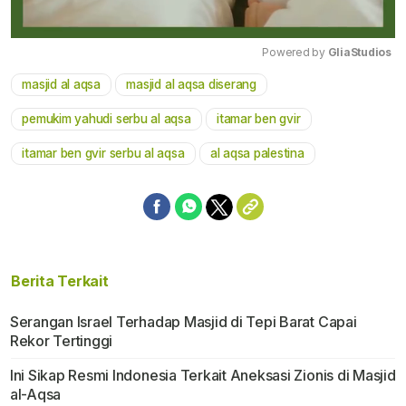
Powered by 
GliaStudios
masjid al aqsa
masjid al aqsa diserang
Mute
pemukim yahudi serbu al aqsa
itamar ben gvir
itamar ben gvir serbu al aqsa
al aqsa palestina
Berita Terkait
Serangan Israel Terhadap Masjid di Tepi Barat Capai
Rekor Tertinggi
Ini Sikap Resmi Indonesia Terkait Aneksasi Zionis di Masjid
al-Aqsa