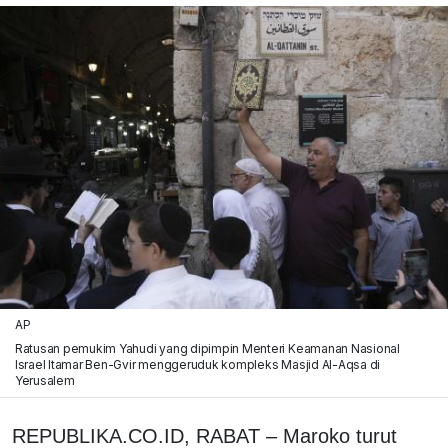
AP
Ratusan pemukim Yahudi yang dipimpin Menteri Keamanan Nasional
Israel Itamar Ben-Gvir menggeruduk kompleks Masjid Al-Aqsa di
Yerusalem
REPUBLIKA.CO.ID, RABAT – Maroko turut