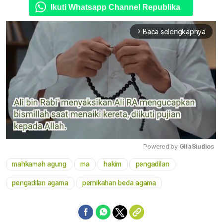
Ikuti Whatsapp Channel Republika
Baca selengkapnya
arrow_forward_ios
Powered by 
GliaStudios
mahkamah agung
ma
hakim
pengadilan
Mute
pengadilan agama
pernikahan beda agama