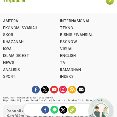
>
Terpopuler
AMEERA
INTERNASIONAL
EKONOMI SYARIAH
TEKNO
SKOR
BISNIS FINANSIAL
KHAZANAH
ESGNOW
IQRA
VISUAL
ISLAM DIGEST
ENGLISH
NEWS
TV
ANALISIS
RAMADHAN
SPORT
INDEKS
About Us
|
Pedoman Siber
|
Disclaimer
Republika.id
|
Ihram.republika.co.id
|
Retizen.id
|
Rejabar.co.id
|
Rejogja.co.id
|
Republika telah diverifikasi oleh Dewan Pers
Sertifikat Nomor 1058/DP-Verifikasi/K/XII/2022