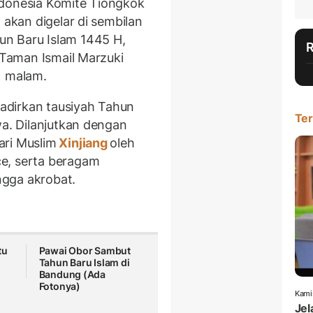
ndonesia Komite Tiongkok
 akan digelar di sembilan
n Baru Islam 1445 H,
i Taman Ismail Marzuki
) malam.
adirkan tausiyah Tahun
Ter
wa. Dilanjutkan dengan
ari Muslim
Xinjiang
oleh
e, serta beragam
ingga akrobat.
tu
Pawai Obor Sambut
Tahun Baru Islam di
Bandung (Ada
Fotonya)
Kami
Jel