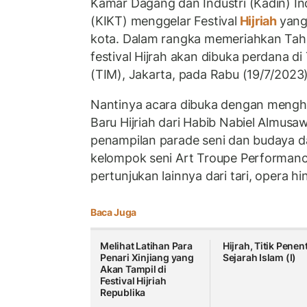
Kamar Dagang dan Industri (Kadin) I
(KIKT) menggelar Festival
Hijriah
yang
kota. Dalam rangka memeriahkan Tahu
festival Hijrah akan dibuka perdana d
(TIM), Jakarta, pada Rabu (19/7/2023
Nantinya acara dibuka dengan mengh
Baru Hijriah dari Habib Nabiel Almusa
penampilan parade seni dan budaya d
kelompok seni Art Troupe Performanc
pertunjukan lainnya dari tari, opera h
Baca Juga
Melihat Latihan Para
Hijrah, Titik Penen
Penari Xinjiang yang
Sejarah Islam (I)
Akan Tampil di
Festival Hijriah
Republika