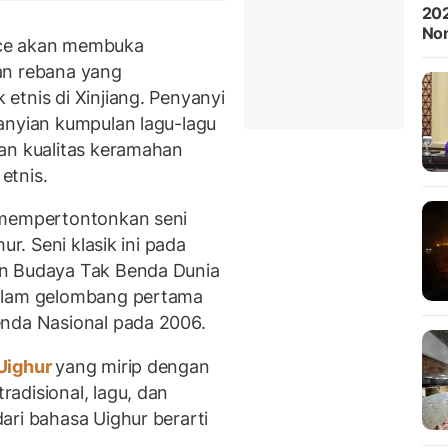
202
Non
nce akan membuka
an rebana yang
etnis di Xinjiang. Penyanyi
anyian kumpulan lagu-lagu
an kualitas keramahan
etnis.
 mempertontonkan seni
ur. Seni klasik ini pada
an Budaya Tak Benda Dunia
dalam gelombang pertama
enda Nasional pada 2006.
Uighur
yang mirip dengan
adisional, lagu, dan
ari bahasa Uighur berarti