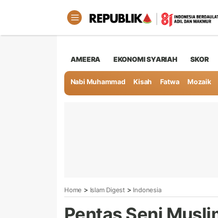
AMEERA
EKONOMI SYARIAH
SKOR
Nabi Muhammad
Kisah
Fatwa
Mozaik
>
>
Home
Islam Digest
Indonesia
Pentas Seni Musli