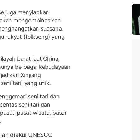
ce juga menyiapkan
ng akan mengombinasikan
menghangatkan suasana,
u rakyat (folksong) yang
layah barat laut China,
temunya berbagai kebudayaan
jadikan Xinjiang
ni tari, yang unik.
enggemari seni tari dan
pentas seni tari dan
 pusat-pusat wisata, pasar
.
telah diakui UNESCO