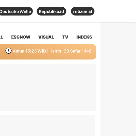
Deutsche Welle
Republika.id
retizen.id
AL
ESGNOW
VISUAL
TV
INDEKS
Ashar
15:23 WIB
| Kamis, 23 Safar 1448