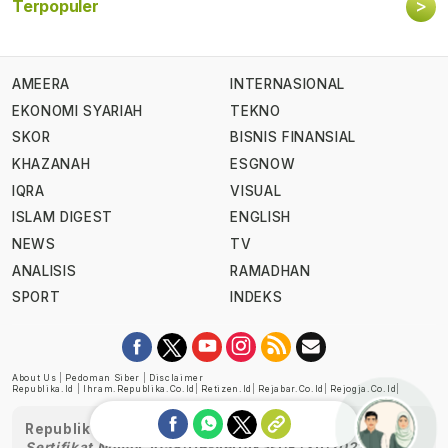
>
Terpopuler
AMEERA
INTERNASIONAL
EKONOMI SYARIAH
TEKNO
SKOR
BISNIS FINANSIAL
KHAZANAH
ESGNOW
IQRA
VISUAL
ISLAM DIGEST
ENGLISH
NEWS
TV
ANALISIS
RAMADHAN
SPORT
INDEKS
About Us
|
Pedoman Siber
|
Disclaimer
Republika.id
|
Ihram.republika.co.id
|
Retizen.id
|
Rejabar.co.id
|
Rejogja.co.id
|
Republika telah diverifikasi oleh Dewan Pers
Sertifikat Nomor 1058/DP-Verifikasi/K/XII/2022