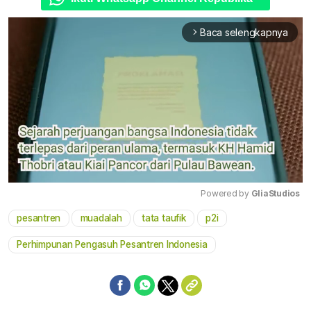
Baca selengkapnya
arrow_forward_ios
Powered by 
GliaStudios
pesantren
muadalah
tata taufik
p2i
Mute
Perhimpunan Pengasuh Pesantren Indonesia