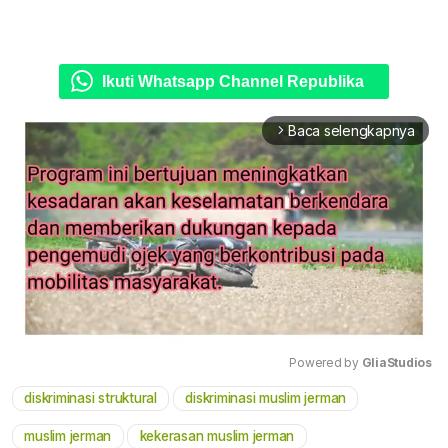
Ikuti Whatsapp Channel Republika
Baca selengkapnya
arrow_forward_ios
Powered by 
GliaStudios
diskriminasi struktural
diskriminasi muslim jerman
Mute
muslim jerman
kekerasan muslim jerman