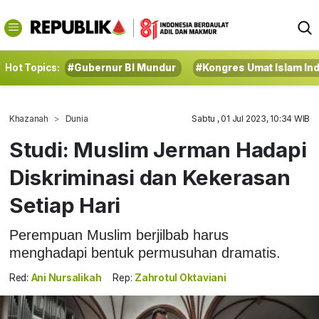
Hot Topics:
#Gubernur BI Mundur
#Kongres Umat Islam In
Khazanah
Dunia
Sabtu , 01 Jul 2023, 10:34 WIB
Studi: Muslim Jerman Hadapi
Diskriminasi dan Kekerasan
Setiap Hari
Perempuan Muslim berjilbab harus
menghadapi bentuk permusuhan dramatis.
Red:
Ani Nursalikah
Rep:
Zahrotul Oktaviani