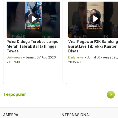
Polisi Diduga Terobos Lampu
Viral Pegawai P3K Bandung
Merah Tabrak Balita hingga
Barat Live TikTok di Kantor
Tewas
Dinas
Dailynews
- Jumat , 07 Aug 2026,
Dailynews
- Jumat , 07 Aug 2026
21:15 WIB
20:15 WIB
>
Terpopuler
AMEERA
INTERNASIONAL