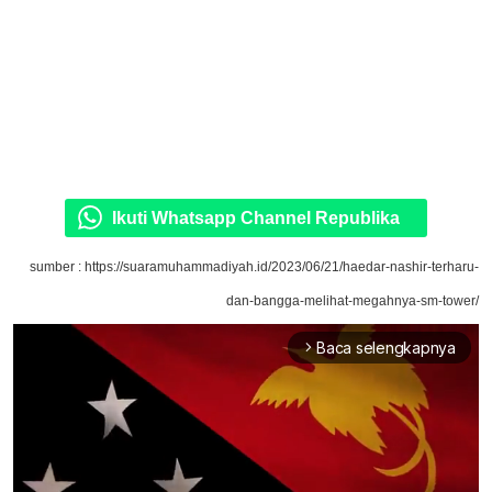
Ikuti Whatsapp Channel Republika
sumber : https://suaramuhammadiyah.id/2023/06/21/haedar-nashir-terharu-
dan-bangga-melihat-megahnya-sm-tower/
Baca selengkapnya
arrow_forward_ios