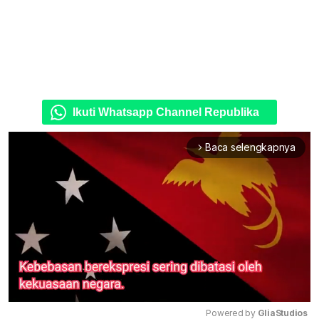
Ikuti Whatsapp Channel Republika
Baca selengkapnya
arrow_forward_ios
Powered by 
GliaStudios