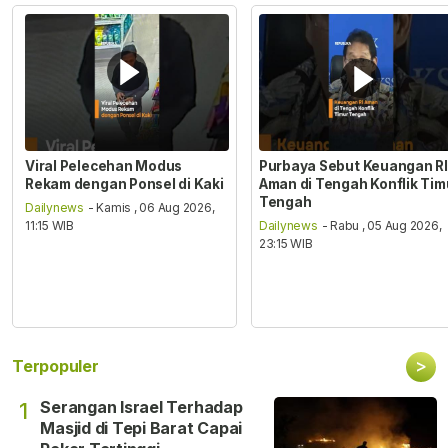
Viral Pelecehan Modus
Purbaya Sebut Keuangan RI
Rekam dengan Ponsel di Kaki
Aman di Tengah Konflik Tim
Tengah
Dailynews
- Kamis , 06 Aug 2026,
11:15 WIB
Dailynews
- Rabu , 05 Aug 2026,
23:15 WIB
>
Terpopuler
Serangan Israel Terhadap
1
Masjid di Tepi Barat Capai