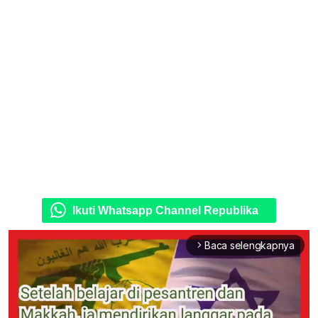
Ikuti Whatsapp Channel Republika
Baca selengkapnya
arrow_forward_ios