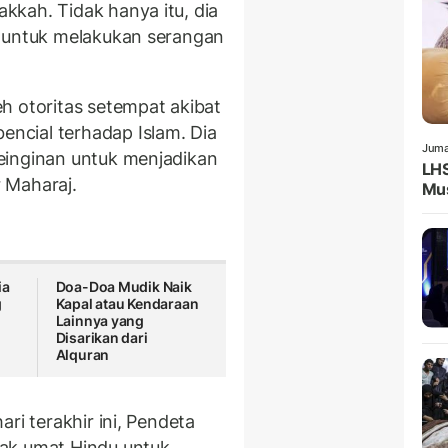
kah. Tidak hanya itu, dia
a untuk melakukan serangan
h otoritas setempat akibat
cial terhadap Islam. Dia
Juma
einginan untuk menjadikan
LHS
 Maharaj.
Mus
ia
Doa-Doa Mudik Naik
g
Kapal atau Kendaraan
Lainnya yang
Disarikan dari
Alquran
ri terakhir ini, Pendeta
ak umat Hindu untuk