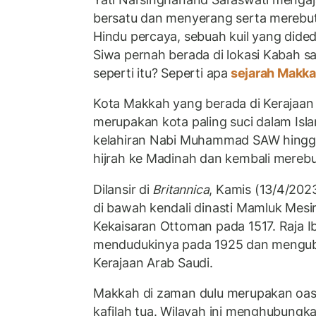
bersatu dan menyerang serta merebu
Hindu percaya, sebuah kuil yang dide
Siwa pernah berada di lokasi Kabah s
seperti itu? Seperti apa
sejarah Makk
Kota Makkah yang berada di Kerajaan 
merupakan kota paling suci dalam Isl
kelahiran Nabi Muhammad SAW hingg
hijrah ke Madinah dan kembali mereb
Dilansir di
Britannica
, Kamis (13/4/20
di bawah kendali dinasti Mamluk Mesi
Kekaisaran Ottoman pada 1517. Raja Ib
mendudukinya pada 1925 dan menguba
Kerajaan Arab Saudi.
Makkah di zaman dulu merupakan oasi
kafilah tua. Wilayah ini menghubungk