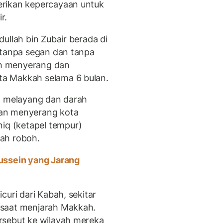
erikan kepercayaan untuk
r.
ullah bin Zubair berada di
 tanpa segan dan tanpa
h menyerang dan
a Makkah selama 6 bulan.
a melayang dan darah
an menyerang kota
q (ketapel tempur)
ah roboh.
ussein yang Jarang
curi dari Kabah, sekitar
 saat menjarah Makkah.
rsebut ke wilayah mereka