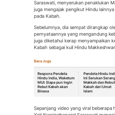
Saraswati, menyerukan penaklukan Mak
juga mengajak pengikut Hindu lainny
pada Kabah.
Sebelumnya, dia sempat dirangkap ole
pernyataannya yang mengandung keben
juga diketahui kerap menyampaikan k
Kabah sebagai kuil Hindu Makkeshwar
Baca Juga
Respons Pendeta
Pendeta Hindu Ind
Hindu India, Waketum
Ini Serukan Seran
MUI: Siapa pun Ingin
Makkah dan Rebut
Rebut Kabah akan
Kabah dari Umat
Binasa
Islam
Sepanjang video yang viral beberapa ha
Yati Narsinghanand Saraswati mengaj