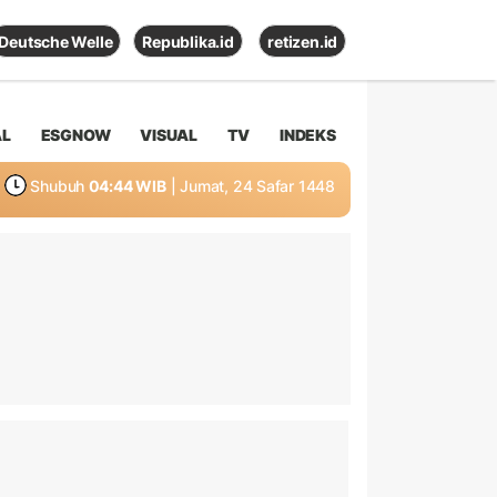
Deutsche Welle
Republika.id
retizen.id
AL
ESGNOW
VISUAL
TV
INDEKS
Shubuh
04:44 WIB
| Jumat, 24 Safar 1448