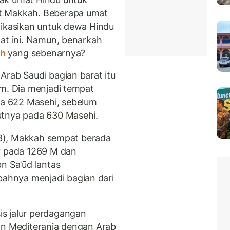
t Makkah. Beberapa umat
dikasikan untuk dewa Hindu
aat ini. Namun, benarkah
ah
yang sebenarnya?
Arab Saudi bagian barat itu
am. Dia menjadi tempat
a 622 Masehi, sebelum
utnya pada 630 Masehi.
23), Makkah sempat berada
r pada 1269 M dan
n Saʿūd lantas
hnya menjadi bagian dari
s jalur perdagangan
an Mediterania dengan Arab