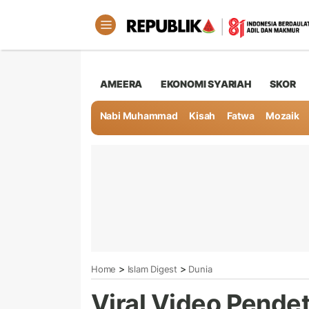
AMEERA
EKONOMI SYARIAH
SKOR
Nabi Muhammad
Kisah
Fatwa
Mozaik
>
>
Home
Islam Digest
Dunia
Viral Video Pende