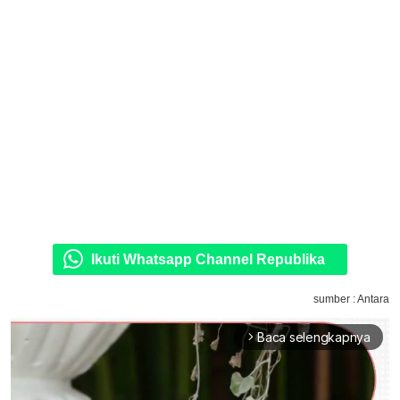
Ikuti Whatsapp Channel Republika
sumber : Antara
Baca selengkapnya
arrow_forward_ios