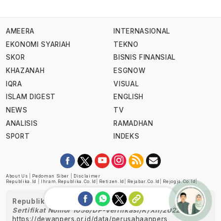
AMEERA
INTERNASIONAL
EKONOMI SYARIAH
TEKNO
SKOR
BISNIS FINANSIAL
KHAZANAH
ESGNOW
IQRA
VISUAL
ISLAM DIGEST
ENGLISH
NEWS
TV
ANALISIS
RAMADHAN
SPORT
INDEKS
About Us
|
Pedoman Siber
|
Disclaimer
Republika.id
|
Ihram.republika.co.id
|
Retizen.id
|
Rejabar.co.id
|
Rejogja.co.id
|
Republika telah diverifikasi oleh Dewan Pers
Sertifikat Nomor 1058/DP-Verifikasi/K/XII/2022
https://dewanpers.or.id/data/perusahaanpers
Ask me!