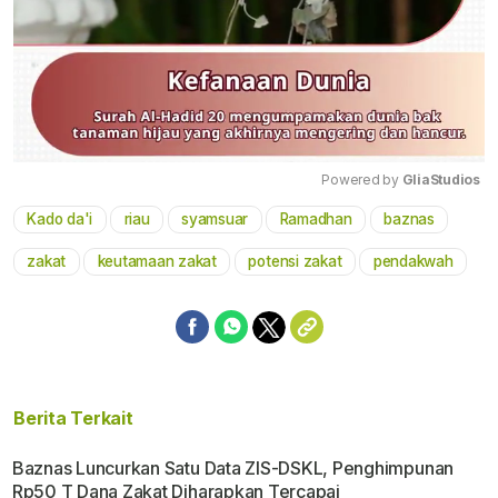
Powered by 
GliaStudios
Kado da'i
riau
syamsuar
Ramadhan
baznas
Mute
zakat
keutamaan zakat
potensi zakat
pendakwah
Berita Terkait
Baznas Luncurkan Satu Data ZIS-DSKL, Penghimpunan
Rp50 T Dana Zakat Diharapkan Tercapai