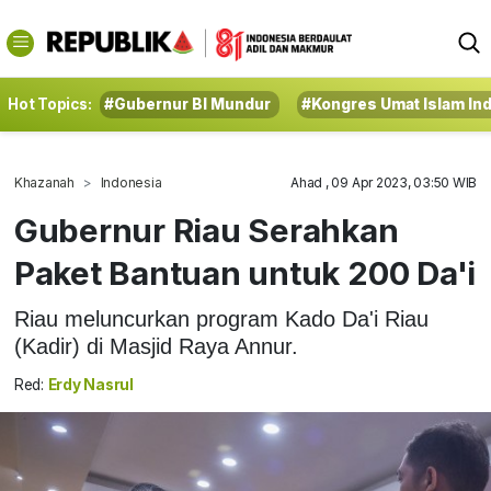
Hot Topics:
#Gubernur BI Mundur
#Kongres Umat Islam In
Khazanah
Indonesia
Ahad , 09 Apr 2023, 03:50 WIB
Gubernur Riau Serahkan
Paket Bantuan untuk 200 Da'i
Riau meluncurkan program Kado Da'i Riau
(Kadir) di Masjid Raya Annur.
Red:
Erdy Nasrul