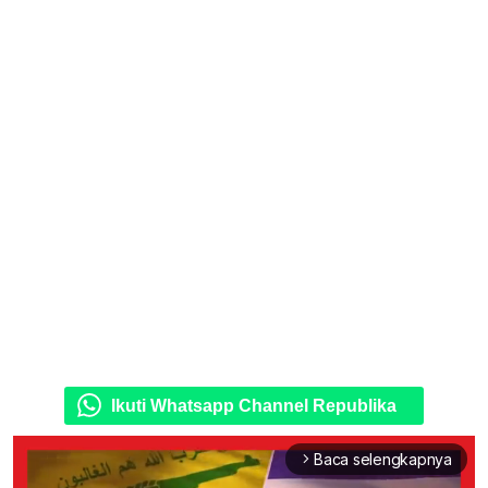
Ikuti Whatsapp Channel Republika
Baca selengkapnya
arrow_forward_ios