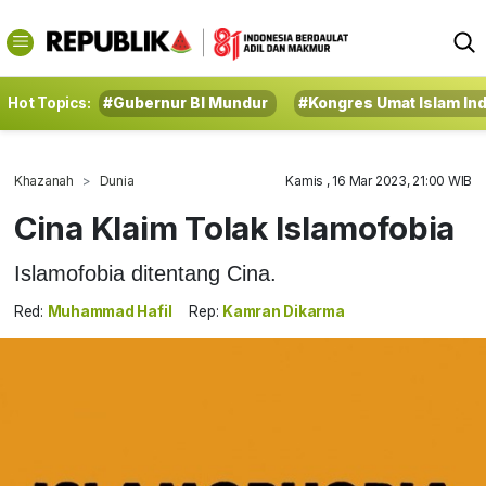
Hot Topics:
#Gubernur BI Mundur
#Kongres Umat Islam In
Khazanah
Dunia
Kamis , 16 Mar 2023, 21:00 WIB
Cina Klaim Tolak Islamofobia
Islamofobia ditentang Cina.
Red:
Muhammad Hafil
Rep:
Kamran Dikarma