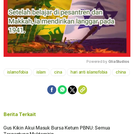
Powered by 
GliaStudios
islamofobia
islam
cina
hari anti islamofobia
china
Mute
Berita Terkait
Gus Kikin Akui Masuk Bursa Ketum PBNU: Semua