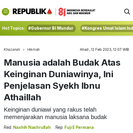
Hot Topics:
#Gubernur BI Mundur
#Kongres Umat Islam In
Khazanah
Hikmah
Ahad , 12 Feb 2023, 12:07 WIB
Manusia adalah Budak Atas
Keinginan Duniawinya, Ini
Penjelasan Syekh Ibnu
Athaillah
Keinginan duniawi yang rakus telah
memenjarakan manusia laksana budak
Red:
Nashih Nashrullah
Rep:
Fuji E Permana