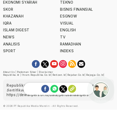
EKONOMI SYARIAH
TEKNO
SKOR
BISNIS FINANSIAL
KHAZANAH
ESGNOW
IQRA
VISUAL
ISLAM DIGEST
ENGLISH
NEWS
TV
ANALISIS
RAMADHAN
SPORT
INDEKS
About Us
|
Pedoman Siber
|
Disclaimer
Republika.id
|
Ihram.republika.co.id
|
Retizen.id
|
Rejabar.co.id
|
Rejogja.co.id
|
Republika telah diverifikasi oleh Dewan Pers
Sertifikat Nomor 1058/DP-Verifikasi/K/XII/2022
https://dewanpers.or.id/data/perusahaanpers
Ask me!
© 2026 PT Republika Media Mandiri - All Rights Reserved.