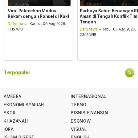
Viral Pelecehan Modus
Purbaya Sebut Keuangan RI
Rekam dengan Ponsel di Kaki
Aman di Tengah Konflik Tim
Tengah
Dailynews
- Kamis , 06 Aug 2026,
11:15 WIB
Dailynews
- Rabu , 05 Aug 2026,
23:15 WIB
>
Terpopuler
AMEERA
INTERNASIONAL
EKONOMI SYARIAH
TEKNO
SKOR
BISNIS FINANSIAL
KHAZANAH
ESGNOW
IQRA
VISUAL
ISLAM DIGEST
ENGLISH