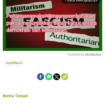
Baca selengkapnya
arrow_forward_ios
Powered by 
GliaStudios
republika.id
Mute
Berita Terkait