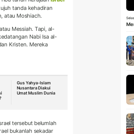
tujuh tanda kehadiran
h, atau Moshiach.
Selas
Men
atau Messiah. Tapi, al-
edatangan Nabi Isa al-
dan Kristen. Mereka
Gus Yahya-Islam
Nusantara Diakui
ni
Umat Muslim Dunia
s?
srael tersebut belumlah
rael bukanlah sekadar