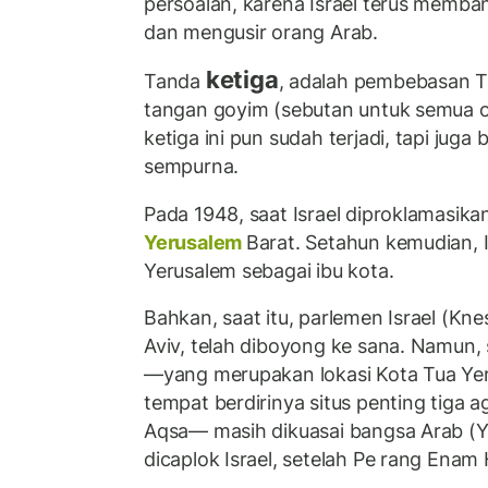
persoalan, karena Israel terus memb
dan mengusir orang Arab.
ketiga
Tanda
, adalah pembebasan Ta
tangan goyim (sebutan untuk semua 
ketiga ini pun sudah terjadi, tapi jug
sempurna.
Pada 1948, saat Israel diproklamasika
Yerusalem
Barat. Setahun kemudian, 
Yerusalem sebagai ibu kota.
Bahkan, saat itu, parlemen Israel (Kne
Aviv, telah diboyong ke sana. Namun, 
—yang merupakan lokasi Kota Tua Ye
tempat berdirinya situs penting tiga 
Aqsa— masih dikuasai bangsa Arab (Y
dicaplok Israel, setelah Pe rang Enam 