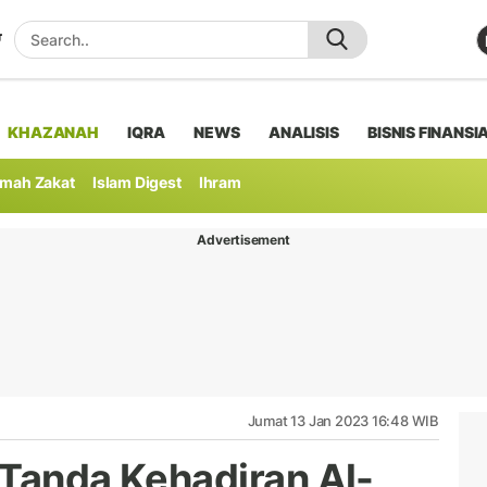
KHAZANAH
IQRA
NEWS
ANALISIS
BISNIS FINANSI
mah Zakat
Islam Digest
Ihram
Advertisement
Jumat 13 Jan 2023 16:48 WIB
7 Tanda Kehadiran Al-