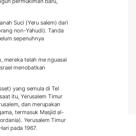
angun permukiman baru,
nah Suci (Yeru salem) dari
orang non-Yahudi). Tanda
a belum sepenuhnya
n, mereka telah me nguasai
Israel menobatkan
sset) yang semula di Tel
saat itu, Yerusalem Timur
rusalem, dan merupakan
agama, termasuk Masjid al-
ordania). Yerusalem Timur
Hari pada 1967.