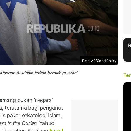
Foto: AP/Oded Balilty
tangan Al-Masih terkait berdirinya Israel
Ter
emang bukan ‘negara’
a, terutama bagi penganut
lis pakar eskatologi Islam,
em in the Qur’an
, Yahudi
 ribu tahun Kerajaan
Israel