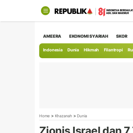
AMEERA
EKONOMI SYARIAH
SKOR
Indonesia
Dunia
Hikmah
Filantropi
Ru
>
>
Home
Khazanah
Dunia
Zionis Israel dan 