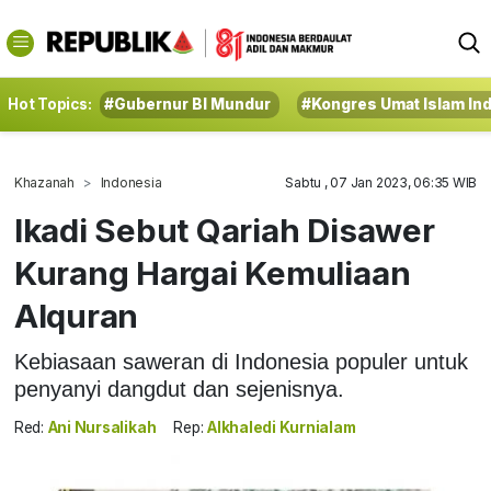
Hot Topics:
#Gubernur BI Mundur
#Kongres Umat Islam In
Khazanah
Indonesia
Sabtu , 07 Jan 2023, 06:35 WIB
Ikadi Sebut Qariah Disawer
Kurang Hargai Kemuliaan
Alquran
Kebiasaan saweran di Indonesia populer untuk
penyanyi dangdut dan sejenisnya.
Red:
Ani Nursalikah
Rep:
Alkhaledi Kurnialam