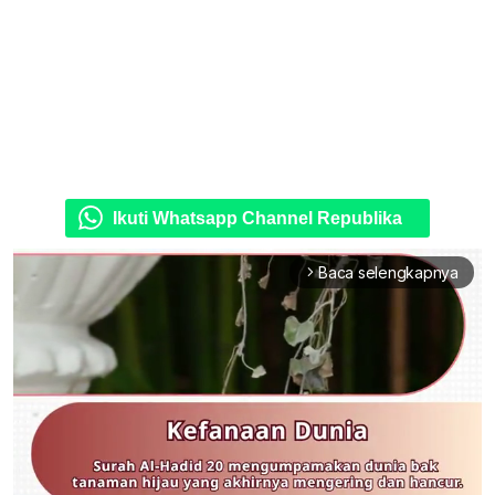
Ikuti Whatsapp Channel Republika
Baca selengkapnya
arrow_forward_ios