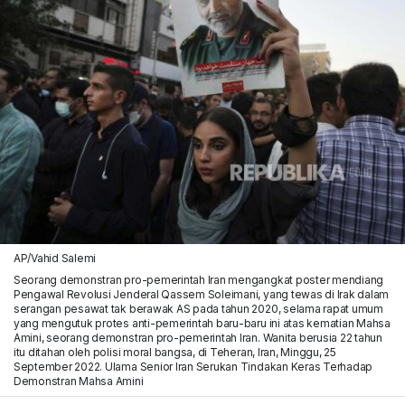
AP/Vahid Salemi
Seorang demonstran pro-pemerintah Iran mengangkat poster mendiang
Pengawal Revolusi Jenderal Qassem Soleimani, yang tewas di Irak dalam
serangan pesawat tak berawak AS pada tahun 2020, selama rapat umum
yang mengutuk protes anti-pemerintah baru-baru ini atas kematian Mahsa
Amini, seorang demonstran pro-pemerintah Iran. Wanita berusia 22 tahun
itu ditahan oleh polisi moral bangsa, di Teheran, Iran, Minggu, 25
September 2022. Ulama Senior Iran Serukan Tindakan Keras Terhadap
Demonstran Mahsa Amini