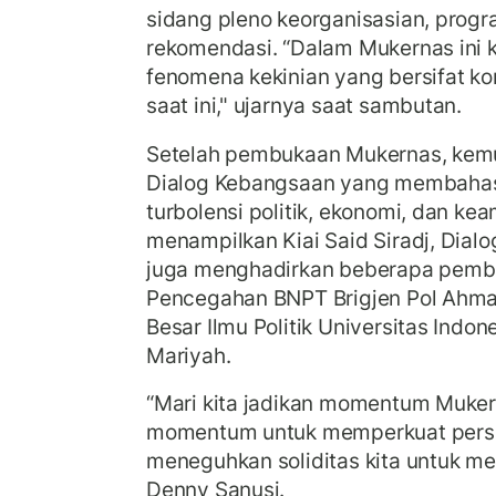
sidang pleno keorganisasian, progr
rekomendasi. “Dalam Mukernas ini 
fenomena kekinian yang bersifat kon
saat ini," ujarnya saat sambutan.
Setelah pembukaan Mukernas, kemu
Dialog Kebangsaan yang membaha
turbolensi politik, ekonomi, dan ke
menampilkan Kiai Said Siradj, Dial
juga menghadirkan beberapa pembic
Pencegahan BNPT Brigjen Pol Ahm
Besar Ilmu Politik Universitas Indon
Mariyah.
“Mari kita jadikan momentum Muker
momentum untuk memperkuat persa
meneguhkan soliditas kita untuk m
Denny Sanusi.