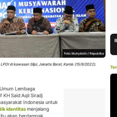
Foto: Muhyiddin / Republika
LPOI di kawasan Slipi, Jakarta Barat, Kamis (15/9/2022).
Ter
a Umum Lembaga
 KH Said Aqil Siradj
syarakat Indonesia untuk
tik identitas
menjelang
l itu akan berdampak