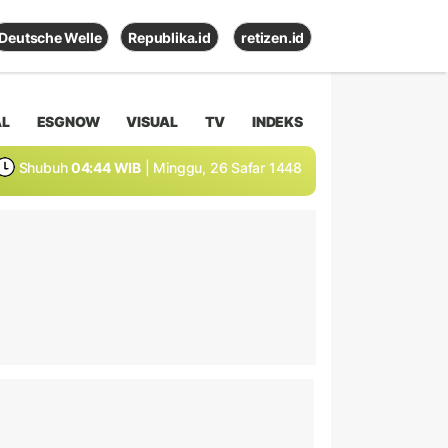
Deutsche Welle
Republika.id
retizen.id
AL
ESGNOW
VISUAL
TV
INDEKS
Shubuh
04:44 WIB
| Minggu, 26 Safar 1448