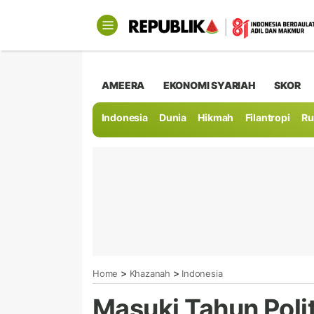
AMEERA
EKONOMI SYARIAH
SKOR
Indonesia
Dunia
Hikmah
Filantropi
Ru
>
>
Home
Khazanah
Indonesia
Masuki Tahun Polit