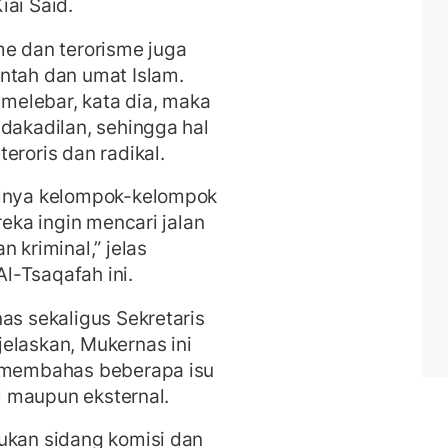
iai Said.
isme dan terorisme juga
ntah dan umat Islam.
elebar, kata dia, maka
idakadilan, sehingga hal
eroris dan radikal.
ulnya kelompok-kelompok
reka ingin mencari jalan
 kriminal,” jelas
l-Tsaqafah ini.
as sekaligus Sekretaris
elaskan, Mukernas ini
k membahas beberapa isu
al maupun eksternal.
ukan sidang komisi dan