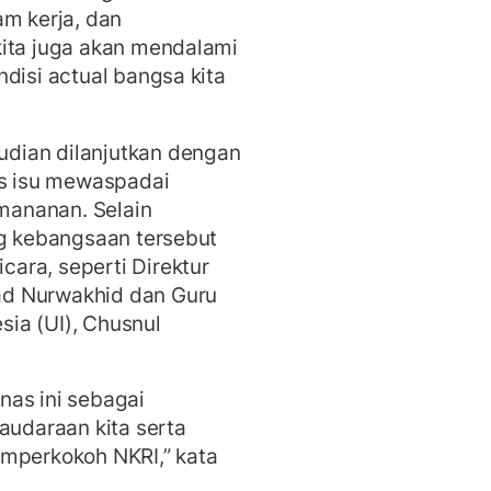
am kerja, dan
kita juga akan mendalami
disi actual bangsa kita
dian dilanjutkan dengan
s isu mewaspadai
amananan. Selain
og kebangsaan tersebut
ara, seperti Direktur
ad Nurwakhid dan Guru
esia (UI), Chusnul
nas ini sebagai
udaraan kita serta
emperkokoh NKRI,” kata