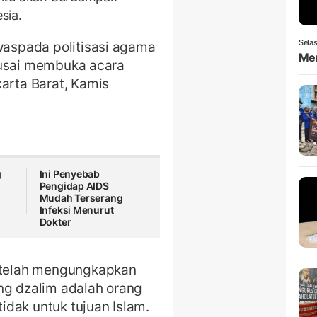
sia.
Selas
 waspada politisasi agama
Men
id usai membuka acara
karta Barat, Kamis
g
Ini Penyebab
Pengidap AIDS
Mudah Terserang
Infeksi Menurut
Dokter
a telah mengungkapkan
ng dzalim adalah orang
dak untuk tujuan Islam.