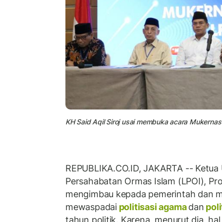
KH Said Aqil Siroj usai membuka acara Mukernas 
REPUBLIKA.CO.ID, JAKARTA -- Ketu
Persahabatan Ormas Islam (LPOI), Prof
mengimbau kepada pemerintah dan ma
mewaspadai
politisasi agama
dan
poli
tahun politik. Karena, menurut dia, ha