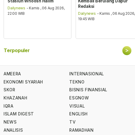
Stasiun Whoosh Halim
Kembali Berulang Dapur
Redaksi
Dailynews
- Kamis , 06 Aug 2026,
22:00 WIB
Dailynews
- Kamis , 06 Aug 2026
19:45 WIB
>
Terpopuler
AMEERA
INTERNASIONAL
EKONOMI SYARIAH
TEKNO
SKOR
BISNIS FINANSIAL
KHAZANAH
ESGNOW
IQRA
VISUAL
ISLAM DIGEST
ENGLISH
NEWS
TV
ANALISIS
RAMADHAN