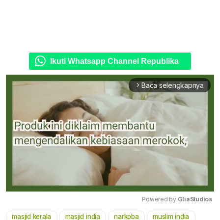
Ikuti Whatsapp Channel Republika
Baca selengkapnya
arrow_forward_ios
Powered by 
GliaStudios
masjid kerala
masjid india
narkoba
muslim india