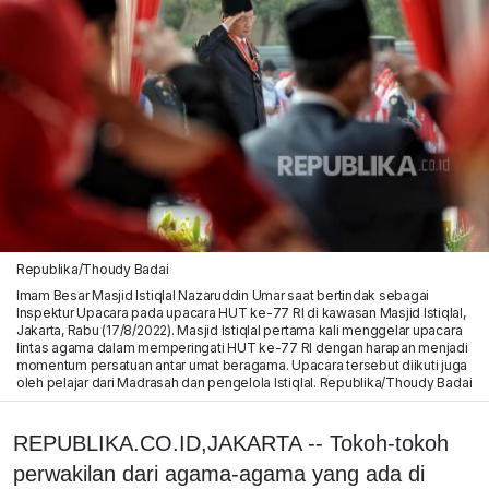
Republika/Thoudy Badai
Imam Besar Masjid Istiqlal Nazaruddin Umar saat bertindak sebagai
Inspektur Upacara pada upacara HUT ke-77 RI di kawasan Masjid Istiqlal,
Jakarta, Rabu (17/8/2022). Masjid Istiqlal pertama kali menggelar upacara
lintas agama dalam memperingati HUT ke-77 RI dengan harapan menjadi
momentum persatuan antar umat beragama. Upacara tersebut diikuti juga
oleh pelajar dari Madrasah dan pengelola Istiqlal. Republika/Thoudy Badai
REPUBLIKA.CO.ID,JAKARTA -- Tokoh-tokoh
perwakilan dari agama-agama yang ada di