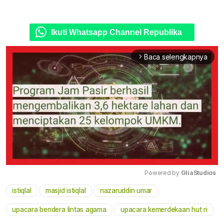
Ikuti Whatsapp Channel Republika
Baca selengkapnya
arrow_forward_ios
Powered by 
GliaStudios
istiqlal
masjid istiqlal
nazaruddin umar
Mute
upacara bendera lintas agama
upacara kemerdekaan hut ri