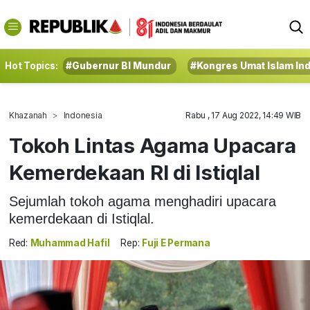
Hot Topics:
#Gubernur BI Mundur
#Kongres Umat Islam In
Khazanah
Indonesia
Rabu , 17 Aug 2022, 14:49 WIB
Tokoh Lintas Agama Upacara
Kemerdekaan RI di Istiqlal
Sejumlah tokoh agama menghadiri upacara
kemerdekaan di Istiqlal.
Red:
Muhammad Hafil
Rep:
Fuji E Permana