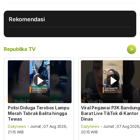
Rekomendasi
>
Republika TV
Polisi Diduga Terobos Lampu
Viral Pegawai P3K Bandung
Merah Tabrak Balita hingga
Barat Live TikTok di Kantor
Tewas
Dinas
Dailynews
- Jumat , 07 Aug 2026,
Dailynews
- Jumat , 07 Aug 2026
21:15 WIB
20:15 WIB