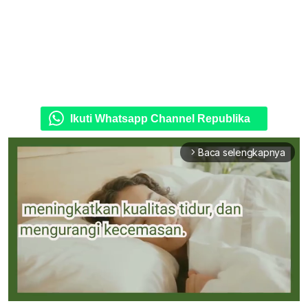
Ikuti Whatsapp Channel Republika
Baca selengkapnya
arrow_forward_ios