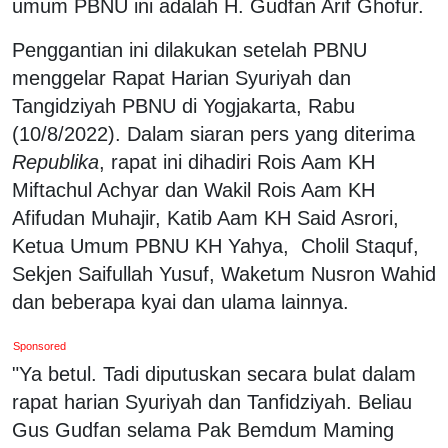
umum PBNU ini adalah H. Gudfan Arif Ghofur.
Penggantian ini dilakukan setelah PBNU
menggelar Rapat Harian Syuriyah dan
Tangidziyah PBNU di Yogjakarta, Rabu
(10/8/2022). Dalam siaran pers yang diterima
Republika
, rapat ini dihadiri Rois Aam KH
Miftachul Achyar dan Wakil Rois Aam KH
Afifudan Muhajir, Katib Aam KH Said Asrori,
Ketua Umum PBNU KH Yahya, Cholil Staquf,
Sekjen Saifullah Yusuf, Waketum Nusron Wahid
dan beberapa kyai dan ulama lainnya.
Sponsored
"Ya betul. Tadi diputuskan secara bulat dalam
rapat harian Syuriyah dan Tanfidziyah. Beliau
Gus Gudfan selama Pak Bemdum Maming