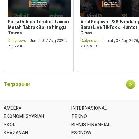
Polisi Diduga Terobos Lampu
Viral Pegawai P3K Bandung
Merah Tabrak Balita hingga
Barat Live TikTok di Kantor
Tewas
Dinas
Dailynews
- Jumat , 07 Aug 2026,
Dailynews
- Jumat , 07 Aug 2026
21:15 WIB
20:15 WIB
>
Terpopuler
AMEERA
INTERNASIONAL
EKONOMI SYARIAH
TEKNO
SKOR
BISNIS FINANSIAL
KHAZANAH
ESGNOW