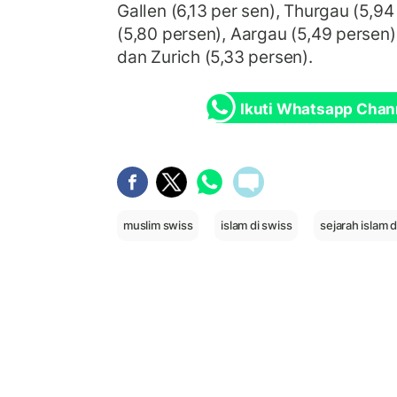
Gallen (6,13 per sen), Thurgau (5,9
(5,80 persen), Aargau (5,49 persen)
dan Zurich (5,33 persen).
Ikuti Whatsapp Chan
muslim swiss
islam di swiss
sejarah islam d