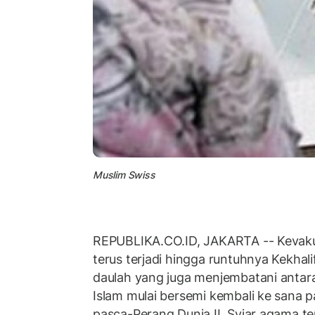
Muslim Swiss
REPUBLIKA.CO.ID, JAKARTA -- Kevak
terus terjadi hingga runtuhnya Kekhal
daulah yang juga menjembatani antar
Islam mulai bersemi kembali ke sana 
pasca-Perang Dunia II. Syiar agama t