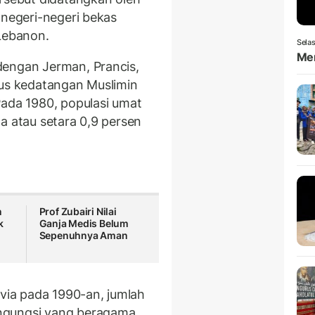
 negeri-negeri bekas
 Lebanon.
Selas
Men
dengan Jerman, Prancis,
 arus kedatangan Muslimin
Pada 1980, populasi umat
a atau setara 0,9 persen
n
Prof Zubairi Nilai
k
Ganja Medis Belum
Sepenuhnya Aman
ia pada 1990-an, jumlah
ngungsi yang beragama