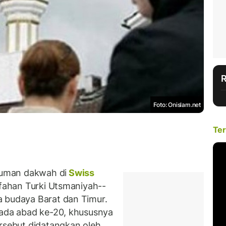
Foto: Onislam.net
Ter
uman dakwah di
Swiss
ifahan Turki Utsmaniyah--
a budaya Barat dan Timur.
pada abad ke-20, khususnya
ersebut didatangkan oleh