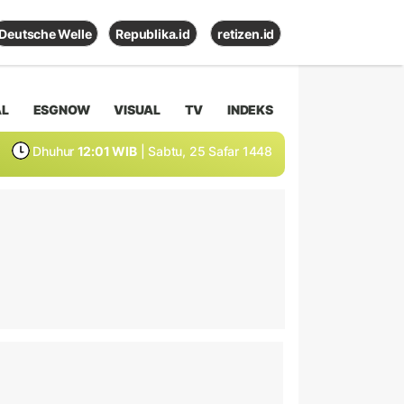
Deutsche Welle
Republika.id
retizen.id
AL
ESGNOW
VISUAL
TV
INDEKS
Dhuhur
12:01 WIB
| Sabtu, 25 Safar 1448