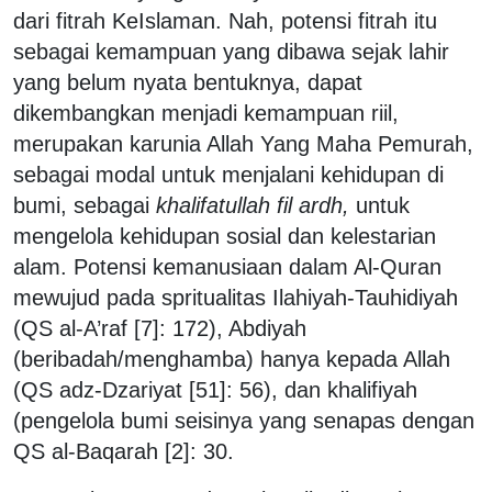
dari fitrah KeIslaman. Nah, potensi fitrah itu
sebagai kemampuan yang dibawa sejak lahir
yang belum nyata bentuknya, dapat
dikembangkan menjadi kemampuan riil,
merupakan karunia Allah Yang Maha Pemurah,
sebagai modal untuk menjalani kehidupan di
bumi, sebagai
khalifatullah fil ardh,
untuk
mengelola kehidupan sosial dan kelestarian
alam. Potensi kemanusiaan dalam Al-Quran
mewujud pada spritualitas Ilahiyah-Tauhidiyah
(QS al-A’raf [7]: 172), Abdiyah
(beribadah/menghamba) hanya kepada Allah
(QS adz-Dzariyat [51]: 56), dan khalifiyah
(pengelola bumi seisinya yang senapas dengan
QS al-Baqarah [2]: 30.