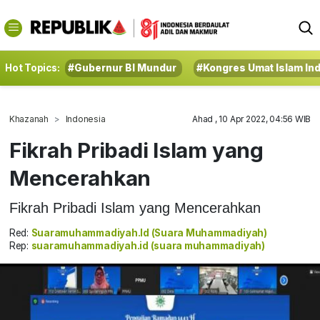
Hot Topics:
#Gubernur BI Mundur
#Kongres Umat Islam In
Khazanah
Indonesia
Ahad , 10 Apr 2022, 04:56 WIB
Fikrah Pribadi Islam yang
Mencerahkan
Fikrah Pribadi Islam yang Mencerahkan
Red:
Suaramuhammadiyah.id (suara Muhammadiyah)
Rep:
suaramuhammadiyah.id (suara muhammadiyah)