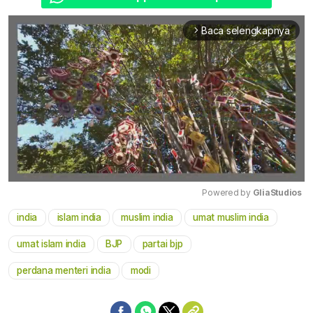
Baca selengkapnya
arrow_forward_ios
Powered by 
GliaStudios
india
islam india
muslim india
umat muslim india
Mute
umat islam india
BJP
partai bjp
perdana menteri india
modi