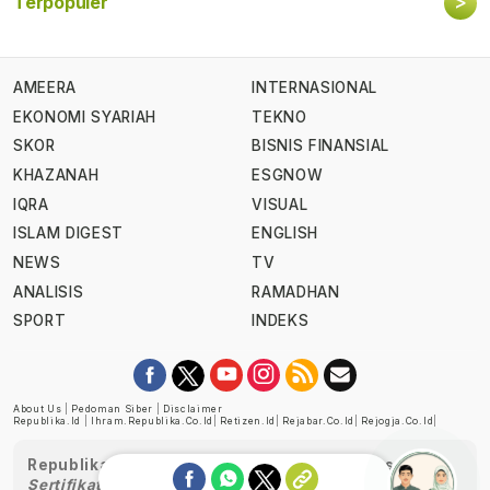
>
Terpopuler
AMEERA
INTERNASIONAL
EKONOMI SYARIAH
TEKNO
SKOR
BISNIS FINANSIAL
KHAZANAH
ESGNOW
IQRA
VISUAL
ISLAM DIGEST
ENGLISH
NEWS
TV
ANALISIS
RAMADHAN
SPORT
INDEKS
About Us
|
Pedoman Siber
|
Disclaimer
Republika.id
|
Ihram.republika.co.id
|
Retizen.id
|
Rejabar.co.id
|
Rejogja.co.id
|
Republika telah diverifikasi oleh Dewan Pers
Sertifikat Nomor 1058/DP-Verifikasi/K/XII/2022