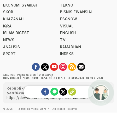
EKONOMI SYARIAH
TEKNO
SKOR
BISNIS FINANSIAL
KHAZANAH
ESGNOW
IQRA
VISUAL
ISLAM DIGEST
ENGLISH
NEWS
TV
ANALISIS
RAMADHAN
SPORT
INDEKS
About Us
|
Pedoman Siber
|
Disclaimer
Republika.id
|
Ihram.republika.co.id
|
Retizen.id
|
Rejabar.co.id
|
Rejogja.co.id
|
Republika telah diverifikasi oleh Dewan Pers
Sertifikat Nomor 1058/DP-Verifikasi/K/XII/2022
https://dewanpers.or.id/data/perusahaanpers
Ask me!
© 2026 PT Republika Media Mandiri - All Rights Reserved.