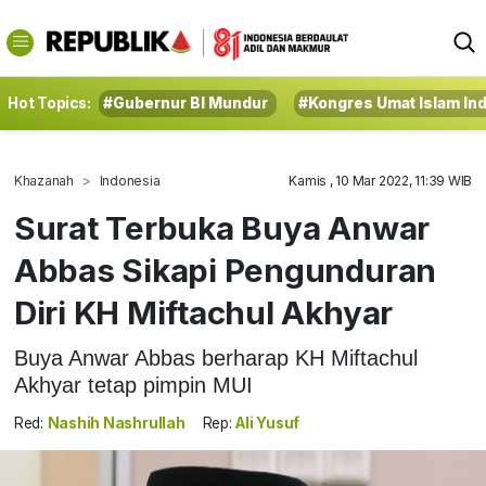
Hot Topics:
#Gubernur BI Mundur
#Kongres Umat Islam In
Khazanah
Indonesia
Kamis , 10 Mar 2022, 11:39 WIB
Surat Terbuka Buya Anwar
Abbas Sikapi Pengunduran
Diri KH Miftachul Akhyar
Buya Anwar Abbas berharap KH Miftachul
Akhyar tetap pimpin MUI
Red:
Nashih Nashrullah
Rep:
Ali Yusuf