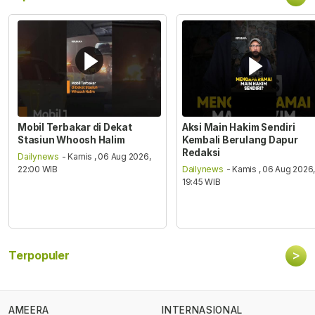
Mobil Terbakar di Dekat
Aksi Main Hakim Sendiri
Stasiun Whoosh Halim
Kembali Berulang Dapur
Redaksi
Dailynews
- Kamis , 06 Aug 2026,
22:00 WIB
Dailynews
- Kamis , 06 Aug 2026
19:45 WIB
>
Terpopuler
AMEERA
INTERNASIONAL