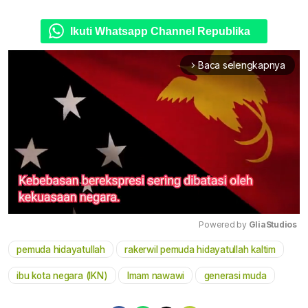
Ikuti Whatsapp Channel Republika
Baca selengkapnya
arrow_forward_ios
Powered by 
GliaStudios
pemuda hidayatullah
rakerwil pemuda hidayatullah kaltim
Mute
ibu kota negara (IKN)
Imam nawawi
generasi muda