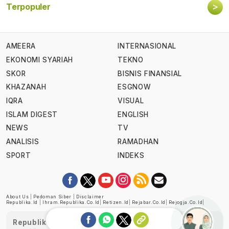
>
Terpopuler
AMEERA
INTERNASIONAL
EKONOMI SYARIAH
TEKNO
SKOR
BISNIS FINANSIAL
KHAZANAH
ESGNOW
IQRA
VISUAL
ISLAM DIGEST
ENGLISH
NEWS
TV
ANALISIS
RAMADHAN
SPORT
INDEKS
About Us
|
Pedoman Siber
|
Disclaimer
Republika.id
|
Ihram.republika.co.id
|
Retizen.id
|
Rejabar.co.id
|
Rejogja.co.id
|
Republika telah diverifikasi oleh Dewan Pers