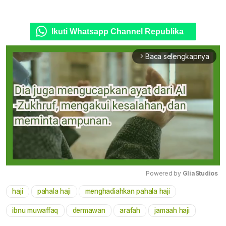
Ikuti Whatsapp Channel Republika
Baca selengkapnya
arrow_forward_ios
Powered by 
GliaStudios
haji
pahala haji
menghadiahkan pahala haji
Mute
ibnu muwaffaq
dermawan
arafah
jamaah haji