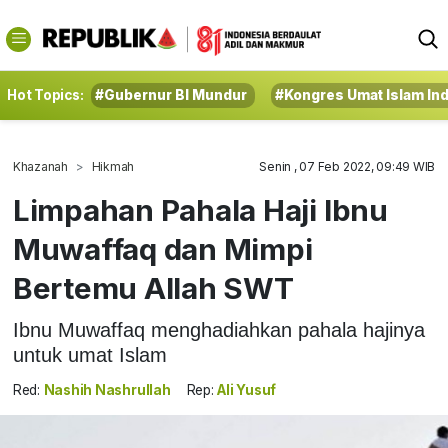
Hot Topics:
#Gubernur BI Mundur
#Kongres Umat Islam In
Khazanah
Hikmah
Senin , 07 Feb 2022, 09:49 WIB
Limpahan Pahala Haji Ibnu
Muwaffaq dan Mimpi
Bertemu Allah SWT
Ibnu Muwaffaq menghadiahkan pahala hajinya
untuk umat Islam
Red:
Nashih Nashrullah
Rep:
Ali Yusuf