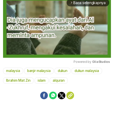
Baca selengkapnya
arrow_forward_ios
Powered by 
GliaStudios
malaysia
banjir malaysia
dukun
dukun malaysia
Mute
Ibrahim Mat Zin
islam
alquran