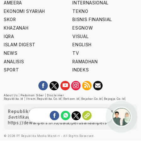
AMEERA
INTERNASIONAL
EKONOMI SYARIAH
TEKNO
SKOR
BISNIS FINANSIAL
KHAZANAH
ESGNOW
IQRA
VISUAL
ISLAM DIGEST
ENGLISH
NEWS
TV
ANALISIS
RAMADHAN
SPORT
INDEKS
About Us
|
Pedoman Siber
|
Disclaimer
Republika.id
|
Ihram.republika.co.id
|
Retizen.id
|
Rejabar.co.id
|
Rejogja.co.id
|
Republika telah diverifikasi oleh Dewan Pers
Sertifikat Nomor 1058/DP-Verifikasi/K/XII/2022
https://dewanpers.or.id/data/perusahaanpers
Ask me!
© 2026 PT Republika Media Mandiri - All Rights Reserved.