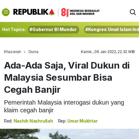
Hot Topics:
#Gubernur BI Mundur
#Kongres Umat Islam In
Khazanah
Dunia
Kamis , 06 Jan 2022, 22:32 WIB
Ada-Ada Saja, Viral Dukun di
Malaysia Sesumbar Bisa
Cegah Banjir
Pemerintah Malaysia interogasi dukun yang
klaim cegah banjir
Red:
Nashih Nashrullah
Rep:
Umar Mukhtar