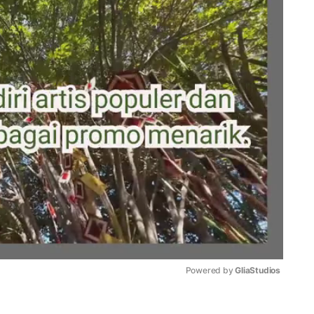
Powered by 
GliaStudios
Mute