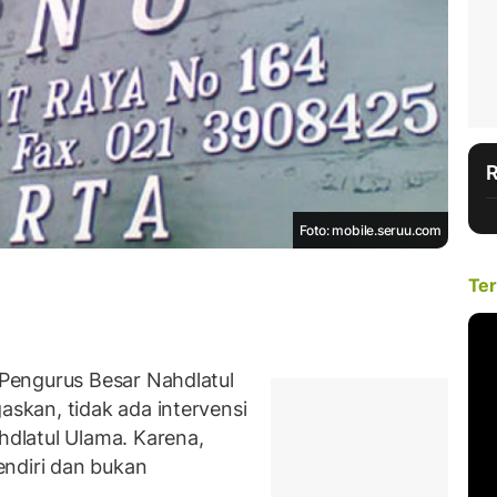
Foto: mobile.seruu.com
Ter
Pengurus Besar Nahdlatul
kan, tidak ada intervensi
dlatul Ulama. Karena,
endiri dan bukan