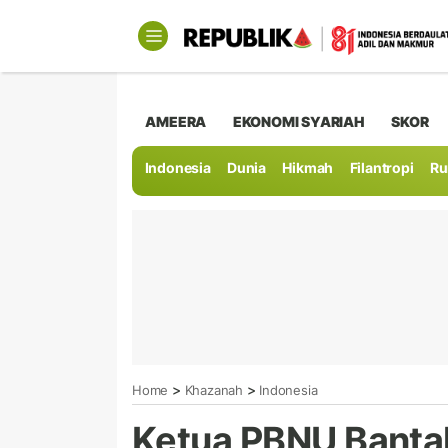
AMEERA
EKONOMI SYARIAH
SKOR
Indonesia
Dunia
Hikmah
Filantropi
Ru
>
>
Home
Khazanah
Indonesia
Ketua PBNU Bantah