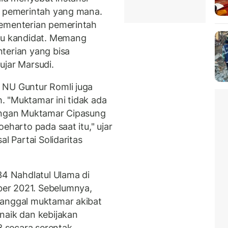
i pemerintah yang mana.
Kementerian pemerintah
atu kandidat. Memang
terian yang bisa
ujar Marsudi.
 NU Guntur Romli juga
 "Muktamar ini tidak ada
dengan Muktamar Cipasung
eharto pada saat itu," ujar
l Partai Solidaritas
 Nahdlatul Ulama di
er 2021. Sebelumnya,
tanggal muktamar akibat
naik dan kebijakan
 secara serentak.