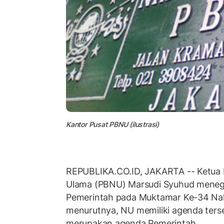
Kantor Pusat PBNU (ilustrasi)
REPUBLIKA.CO.ID, JAKARTA -- Ketua 
Ulama (PBNU) Marsudi Syuhud menegas
Pemerintah pada Muktamar Ke-34 Nah
menurutnya, NU memiliki agenda ters
merupakan agenda Pemerintah.