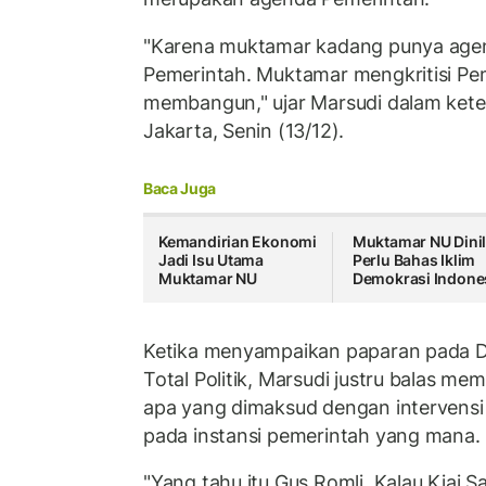
"Karena muktamar kadang punya agend
Pemerintah. Muktamar mengkritisi Pem
membangun," ujar Marsudi dalam kete
Jakarta, Senin (13/12).
Baca Juga
Kemandirian Ekonomi
Muktamar NU Dinil
Jadi Isu Utama
Perlu Bahas Iklim
Muktamar NU
Demokrasi Indone
Ketika menyampaikan paparan pada D
Total Politik, Marsudi justru balas 
apa yang dimaksud dengan intervensi
pada instansi pemerintah yang mana.
"Yang tahu itu Gus Romli. Kalau Kiai S