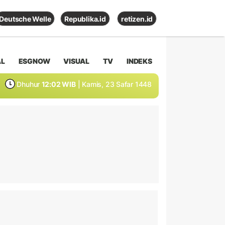
Deutsche Welle
Republika.id
retizen.id
AL
ESGNOW
VISUAL
TV
INDEKS
Dhuhur
12:02 WIB
| Kamis, 23 Safar 1448