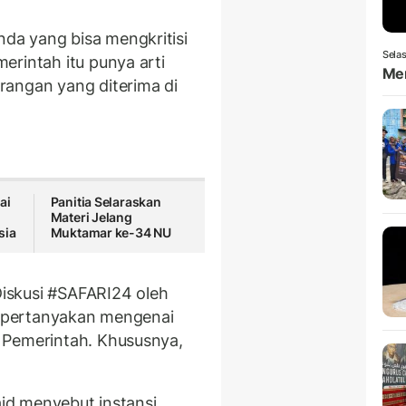
a yang bisa mengkritisi
Selas
erintah itu punya arti
Men
rangan yang diterima di
ai
Panitia Selaraskan
Materi Jelang
sia
Muktamar ke-34 NU
iskusi #SAFARI24 oleh
mempertanyakan mengenai
 Pemerintah. Khususnya,
aid menyebut instansi