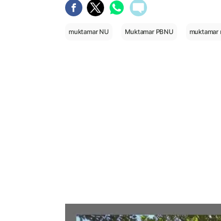
muktamar NU
Muktamar PBNU
muktamar 