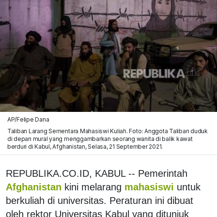
AP/Felipe Dana
Taliban Larang Sementara Mahasiswi Kuliah. Foto: Anggota Taliban duduk
di depan mural yang menggambarkan seorang wanita di balik kawat
berduri di Kabul, Afghanistan, Selasa, 21 September 2021.
REPUBLIKA.CO.ID, KABUL -- Pemerintah
Afghanistan
kini melarang
mahasiswi
untuk
berkuliah di universitas. Peraturan ini dibuat
oleh rektor Universitas Kabul yang ditunjuk