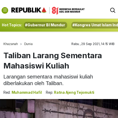
Hot Topics:
#Gubernur BI Mundur
#Kongres Umat Islam In
Khazanah
Dunia
Rabu , 29 Sep 2021, 14:15 WIB
Taliban Larang Sementara
Mahasiswi Kuliah
Larangan sementara mahasiswi kuliah
diberlakukan oleh Taliban.
Red:
Muhammad Hafil
Rep:
Ratna Ajeng Tejomukti