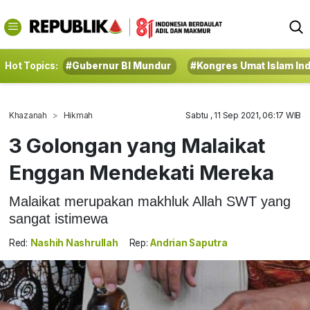
Hot Topics:
#Gubernur BI Mundur
#Kongres Umat Islam In
Khazanah
Hikmah
Sabtu , 11 Sep 2021, 06:17 WIB
3 Golongan yang Malaikat
Enggan Mendekati Mereka
Malaikat merupakan makhluk Allah SWT yang
sangat istimewa
Red:
Nashih Nashrullah
Rep:
Andrian Saputra