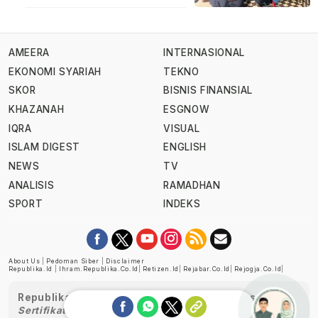
AMEERA
INTERNASIONAL
EKONOMI SYARIAH
TEKNO
SKOR
BISNIS FINANSIAL
KHAZANAH
ESGNOW
IQRA
VISUAL
ISLAM DIGEST
ENGLISH
NEWS
TV
ANALISIS
RAMADHAN
SPORT
INDEKS
About Us
|
Pedoman Siber
|
Disclaimer
Republika.id
|
Ihram.republika.co.id
|
Retizen.id
|
Rejabar.co.id
|
Rejogja.co.id
|
Republika telah diverifikasi oleh Dewan Pers
Sertifikat Nomor 1058/DP-Verifikasi/K/XII/2022