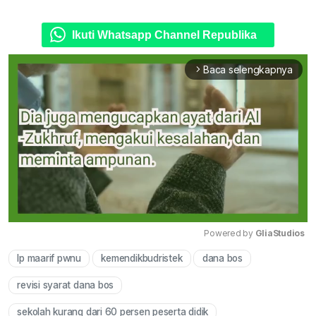
Ikuti Whatsapp Channel Republika
Baca selengkapnya
arrow_forward_ios
Powered by 
GliaStudios
lp maarif pwnu
kemendikbudristek
dana bos
Mute
revisi syarat dana bos
sekolah kurang dari 60 persen peserta didik