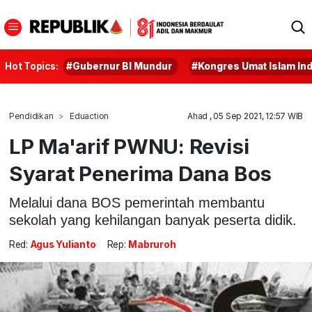
Hot Topics:
#Gubernur BI Mundur
#Kongres Umat Islam In
Pendidikan
Eduaction
Ahad , 05 Sep 2021, 12:57 WIB
LP Ma'arif PWNU: Revisi
Syarat Penerima Dana Bos
Melalui dana BOS pemerintah membantu
sekolah yang kehilangan banyak peserta didik.
Red:
Agus Yulianto
Rep:
Mabruroh