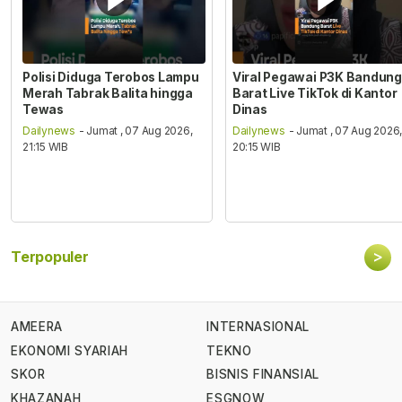
Polisi Diduga Terobos Lampu
Viral Pegawai P3K Bandung
Merah Tabrak Balita hingga
Barat Live TikTok di Kantor
Tewas
Dinas
Dailynews
- Jumat , 07 Aug 2026,
Dailynews
- Jumat , 07 Aug 2026
21:15 WIB
20:15 WIB
>
Terpopuler
AMEERA
INTERNASIONAL
EKONOMI SYARIAH
TEKNO
SKOR
BISNIS FINANSIAL
KHAZANAH
ESGNOW