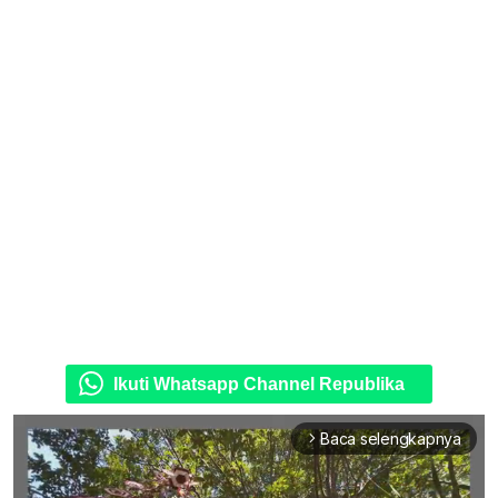
Ikuti Whatsapp Channel Republika
Baca selengkapnya
arrow_forward_ios