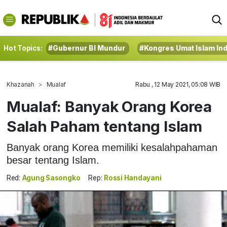
Hot Topics:
#Gubernur BI Mundur
#Kongres Umat Islam In
Khazanah
Mualaf
Rabu , 12 May 2021, 05:08 WIB
Mualaf: Banyak Orang Korea
Salah Paham tentang Islam
Banyak orang Korea memiliki kesalahpahaman
besar tentang Islam.
Red:
Agung Sasongko
Rep:
Rossi Handayani