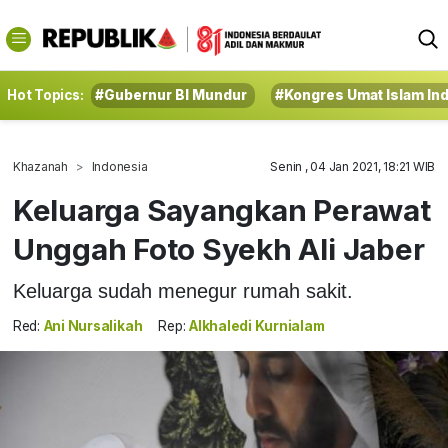
Hot Topics:
#Gubernur BI Mundur
#Kongres Umat Islam In
Khazanah
Indonesia
Senin , 04 Jan 2021, 18:21 WIB
Keluarga Sayangkan Perawat
Unggah Foto Syekh Ali Jaber
Keluarga sudah menegur rumah sakit.
Red:
Ani Nursalikah
Rep:
Alkhaledi Kurnialam